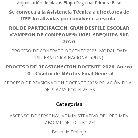
Adjudicación de plazas Etapa Regional-Primera Fase
𝗦𝗲 𝗰𝗼𝗻𝘃𝗼𝗰𝗮 𝗮 𝗹𝗮 𝗔𝘀𝗶𝘀𝘁𝗲𝗻𝗰𝗶𝗮 𝗧𝗲́𝗰𝗻𝗶𝗰𝗮 𝗮 𝗱𝗶𝗿𝗲𝗰𝘁𝗼𝗿𝗲𝘀 𝗱𝗲
𝗜𝗜𝗘𝗘 𝗳𝗼𝗰𝗮𝗹𝗶𝘇𝗮𝗱𝗮𝘀 𝗽𝗼𝗿 𝗰𝗼𝗻𝘃𝗶𝘃𝗲𝗻𝗰𝗶𝗮 𝗲𝘀𝗰𝗼𝗹𝗮𝗿
𝗥𝗢𝗟 𝗗𝗘 𝗣𝗔𝗥𝗧𝗜𝗖𝗜𝗣𝗔𝗖𝗜𝗢́𝗡: 𝗚𝗥𝗔𝗡 𝗗𝗘𝗦𝗙𝗜𝗟𝗘 𝗘𝗦𝗖𝗢𝗟𝗔𝗥
«𝗖𝗔𝗠𝗣𝗘𝗢́𝗡 𝗗𝗘 𝗖𝗔𝗠𝗣𝗘𝗢𝗡𝗘𝗦» 𝗨𝗚𝗘𝗟 𝗔𝗥𝗘𝗤𝗨𝗜𝗣𝗔 𝗦𝗨𝗥
𝟮𝟬𝟮𝟲
PROCESO DE CONTRATO DOCENTE 2026, MODALIDAD:
PRUEBA ÚNICA NACIONAL (PUN)
𝗣𝗥𝗢𝗖𝗘𝗦𝗢 𝗗𝗘 𝗥𝗘𝗔𝗦𝗜𝗚𝗡𝗔𝗖𝗜𝗢́𝗡 𝗗𝗢𝗖𝗘𝗡𝗧𝗘 𝟮𝟬𝟮𝟲: 𝗔𝗻𝗲𝘅𝗼
𝟭𝟬 – 𝗖𝘂𝗮𝗱𝗿𝗼 𝗱𝗲 𝗠𝗲́𝗿𝗶𝘁𝗼𝘀 𝗙𝗶𝗻𝗮𝗹 𝗚𝗲𝗻𝗲𝗿𝗮𝗹
PROCESO DE REASIGNACIÓN DOCENTE 2026: RELACIÓN FINAL
DE PLAZAS POR NIVELES
Categorías
ASCENSO DE PERSONAL ADMINISTRATIVO DEL RÈGIMEN
LABORAL DEL D.L. N° 276
Bolsa de Trabajo