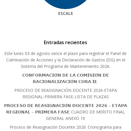
ESCALE
Entradas recientes
Este lunes 03 de agosto vence el plazo para registrar el Panel de
Culminación de Acciones y la Declaración de Gastos (DG) en el
Sistema del Programa de Mantenimiento 2026.
𝗖𝗢𝗡𝗙𝗢𝗥𝗠𝗔𝗖𝗜𝗢́𝗡 𝗗𝗘 𝗟𝗔 𝗖𝗢𝗠𝗜𝗦𝗜𝗢́𝗡 𝗗𝗘
𝗥𝗔𝗖𝗜𝗢𝗡𝗔𝗟𝗜𝗭𝗔𝗖𝗜𝗢́𝗡 𝗖𝗢𝗥𝗔 𝗜𝗘.
PROCESO DE REASIGNACIÓN DOCENTE 2026-ETAPA
REGIONAL-PRIMERA FASE-LISTA DE PLAZAS
𝗣𝗥𝗢𝗖𝗘𝗦𝗢 𝗗𝗘 𝗥𝗘𝗔𝗦𝗜𝗚𝗡𝗔𝗖𝗜𝗢́𝗡 𝗗𝗢𝗖𝗘𝗡𝗧𝗘 𝟮𝟬𝟮𝟲 – 𝗘𝗧𝗔𝗣𝗔
𝗥𝗘𝗚𝗜𝗢𝗡𝗔𝗟 – 𝗣𝗥𝗜𝗠𝗘𝗥𝗔 𝗙𝗔𝗦𝗘 CUADRO DE MERITO FINAL
GENERAL ANEXO 10
Proceso de Reasignación Docente 2026: Cronograma para