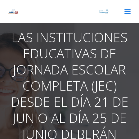
Saltar
al
contenido
LAS INSTITUCIONES
EDUCATIVAS DE
JORNADA ESCOLAR
COMPLETA (JEC)
DESDE EL DÍA 21 DE
JUNIO AL DÍA 25 DE
JUNIO DEBERÁN