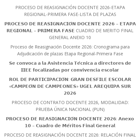
PROCESO DE REASIGNACIÓN DOCENTE 2026-ETAPA
REGIONAL-PRIMERA FASE-LISTA DE PLAZAS
𝗣𝗥𝗢𝗖𝗘𝗦𝗢 𝗗𝗘 𝗥𝗘𝗔𝗦𝗜𝗚𝗡𝗔𝗖𝗜𝗢́𝗡 𝗗𝗢𝗖𝗘𝗡𝗧𝗘 𝟮𝟬𝟮𝟲 – 𝗘𝗧𝗔𝗣𝗔
𝗥𝗘𝗚𝗜𝗢𝗡𝗔𝗟 – 𝗣𝗥𝗜𝗠𝗘𝗥𝗔 𝗙𝗔𝗦𝗘 CUADRO DE MERITO FINAL
GENERAL ANEXO 10
Proceso de Reasignación Docente 2026: Cronograma para
Adjudicación de plazas Etapa Regional-Primera Fase
𝗦𝗲 𝗰𝗼𝗻𝘃𝗼𝗰𝗮 𝗮 𝗹𝗮 𝗔𝘀𝗶𝘀𝘁𝗲𝗻𝗰𝗶𝗮 𝗧𝗲́𝗰𝗻𝗶𝗰𝗮 𝗮 𝗱𝗶𝗿𝗲𝗰𝘁𝗼𝗿𝗲𝘀 𝗱𝗲
𝗜𝗜𝗘𝗘 𝗳𝗼𝗰𝗮𝗹𝗶𝘇𝗮𝗱𝗮𝘀 𝗽𝗼𝗿 𝗰𝗼𝗻𝘃𝗶𝘃𝗲𝗻𝗰𝗶𝗮 𝗲𝘀𝗰𝗼𝗹𝗮𝗿
𝗥𝗢𝗟 𝗗𝗘 𝗣𝗔𝗥𝗧𝗜𝗖𝗜𝗣𝗔𝗖𝗜𝗢́𝗡: 𝗚𝗥𝗔𝗡 𝗗𝗘𝗦𝗙𝗜𝗟𝗘 𝗘𝗦𝗖𝗢𝗟𝗔𝗥
«𝗖𝗔𝗠𝗣𝗘𝗢́𝗡 𝗗𝗘 𝗖𝗔𝗠𝗣𝗘𝗢𝗡𝗘𝗦» 𝗨𝗚𝗘𝗟 𝗔𝗥𝗘𝗤𝗨𝗜𝗣𝗔 𝗦𝗨𝗥
𝟮𝟬𝟮𝟲
PROCESO DE CONTRATO DOCENTE 2026, MODALIDAD:
PRUEBA ÚNICA NACIONAL (PUN)
𝗣𝗥𝗢𝗖𝗘𝗦𝗢 𝗗𝗘 𝗥𝗘𝗔𝗦𝗜𝗚𝗡𝗔𝗖𝗜𝗢́𝗡 𝗗𝗢𝗖𝗘𝗡𝗧𝗘 𝟮𝟬𝟮𝟲: 𝗔𝗻𝗲𝘅𝗼
𝟭𝟬 – 𝗖𝘂𝗮𝗱𝗿𝗼 𝗱𝗲 𝗠𝗲́𝗿𝗶𝘁𝗼𝘀 𝗙𝗶𝗻𝗮𝗹 𝗚𝗲𝗻𝗲𝗿𝗮𝗹
PROCESO DE REASIGNACIÓN DOCENTE 2026: RELACIÓN FINAL