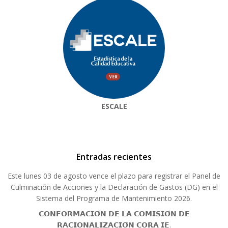
ESCALE
Entradas recientes
Este lunes 03 de agosto vence el plazo para registrar el Panel de
Culminación de Acciones y la Declaración de Gastos (DG) en el
Sistema del Programa de Mantenimiento 2026.
𝗖𝗢𝗡𝗙𝗢𝗥𝗠𝗔𝗖𝗜𝗢́𝗡 𝗗𝗘 𝗟𝗔 𝗖𝗢𝗠𝗜𝗦𝗜𝗢́𝗡 𝗗𝗘
𝗥𝗔𝗖𝗜𝗢𝗡𝗔𝗟𝗜𝗭𝗔𝗖𝗜𝗢́𝗡 𝗖𝗢𝗥𝗔 𝗜𝗘.