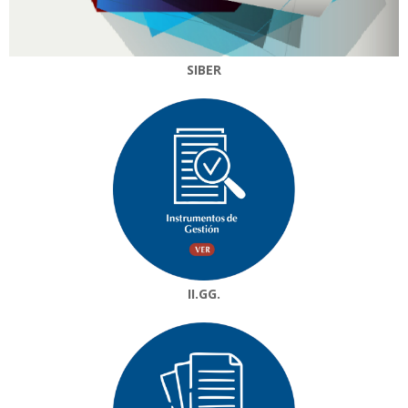
SIBER
II.GG.