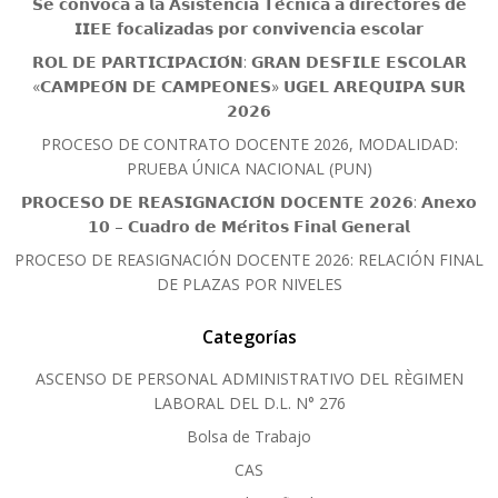
𝗦𝗲 𝗰𝗼𝗻𝘃𝗼𝗰𝗮 𝗮 𝗹𝗮 𝗔𝘀𝗶𝘀𝘁𝗲𝗻𝗰𝗶𝗮 𝗧𝗲́𝗰𝗻𝗶𝗰𝗮 𝗮 𝗱𝗶𝗿𝗲𝗰𝘁𝗼𝗿𝗲𝘀 𝗱𝗲
𝗜𝗜𝗘𝗘 𝗳𝗼𝗰𝗮𝗹𝗶𝘇𝗮𝗱𝗮𝘀 𝗽𝗼𝗿 𝗰𝗼𝗻𝘃𝗶𝘃𝗲𝗻𝗰𝗶𝗮 𝗲𝘀𝗰𝗼𝗹𝗮𝗿
𝗥𝗢𝗟 𝗗𝗘 𝗣𝗔𝗥𝗧𝗜𝗖𝗜𝗣𝗔𝗖𝗜𝗢́𝗡: 𝗚𝗥𝗔𝗡 𝗗𝗘𝗦𝗙𝗜𝗟𝗘 𝗘𝗦𝗖𝗢𝗟𝗔𝗥
«𝗖𝗔𝗠𝗣𝗘𝗢́𝗡 𝗗𝗘 𝗖𝗔𝗠𝗣𝗘𝗢𝗡𝗘𝗦» 𝗨𝗚𝗘𝗟 𝗔𝗥𝗘𝗤𝗨𝗜𝗣𝗔 𝗦𝗨𝗥
𝟮𝟬𝟮𝟲
PROCESO DE CONTRATO DOCENTE 2026, MODALIDAD:
PRUEBA ÚNICA NACIONAL (PUN)
𝗣𝗥𝗢𝗖𝗘𝗦𝗢 𝗗𝗘 𝗥𝗘𝗔𝗦𝗜𝗚𝗡𝗔𝗖𝗜𝗢́𝗡 𝗗𝗢𝗖𝗘𝗡𝗧𝗘 𝟮𝟬𝟮𝟲: 𝗔𝗻𝗲𝘅𝗼
𝟭𝟬 – 𝗖𝘂𝗮𝗱𝗿𝗼 𝗱𝗲 𝗠𝗲́𝗿𝗶𝘁𝗼𝘀 𝗙𝗶𝗻𝗮𝗹 𝗚𝗲𝗻𝗲𝗿𝗮𝗹
PROCESO DE REASIGNACIÓN DOCENTE 2026: RELACIÓN FINAL
DE PLAZAS POR NIVELES
Categorías
ASCENSO DE PERSONAL ADMINISTRATIVO DEL RÈGIMEN
LABORAL DEL D.L. N° 276
Bolsa de Trabajo
CAS