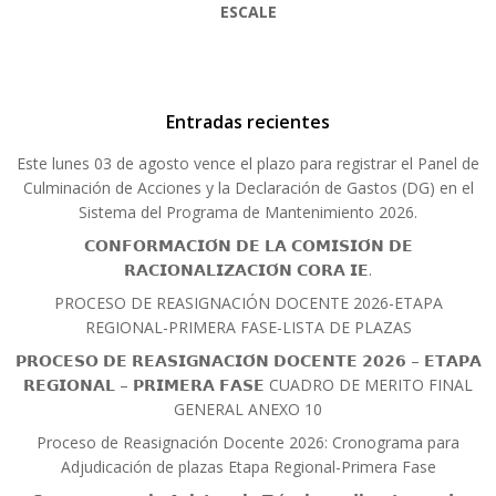
ESCALE
Entradas recientes
Este lunes 03 de agosto vence el plazo para registrar el Panel de
Culminación de Acciones y la Declaración de Gastos (DG) en el
Sistema del Programa de Mantenimiento 2026.
𝗖𝗢𝗡𝗙𝗢𝗥𝗠𝗔𝗖𝗜𝗢́𝗡 𝗗𝗘 𝗟𝗔 𝗖𝗢𝗠𝗜𝗦𝗜𝗢́𝗡 𝗗𝗘
𝗥𝗔𝗖𝗜𝗢𝗡𝗔𝗟𝗜𝗭𝗔𝗖𝗜𝗢́𝗡 𝗖𝗢𝗥𝗔 𝗜𝗘.
PROCESO DE REASIGNACIÓN DOCENTE 2026-ETAPA
REGIONAL-PRIMERA FASE-LISTA DE PLAZAS
𝗣𝗥𝗢𝗖𝗘𝗦𝗢 𝗗𝗘 𝗥𝗘𝗔𝗦𝗜𝗚𝗡𝗔𝗖𝗜𝗢́𝗡 𝗗𝗢𝗖𝗘𝗡𝗧𝗘 𝟮𝟬𝟮𝟲 – 𝗘𝗧𝗔𝗣𝗔
𝗥𝗘𝗚𝗜𝗢𝗡𝗔𝗟 – 𝗣𝗥𝗜𝗠𝗘𝗥𝗔 𝗙𝗔𝗦𝗘 CUADRO DE MERITO FINAL
GENERAL ANEXO 10
Proceso de Reasignación Docente 2026: Cronograma para
Adjudicación de plazas Etapa Regional-Primera Fase