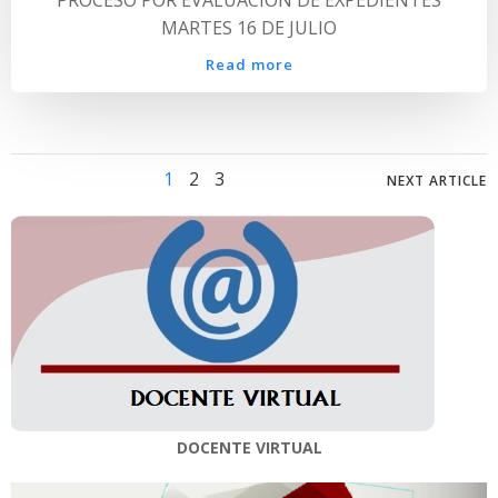
MARTES 16 DE JULIO
Read more
Posts
Posts
Page
Page
Page
1
2
3
NEXT ARTICLE
navigation
navig
DOCENTE VIRTUAL