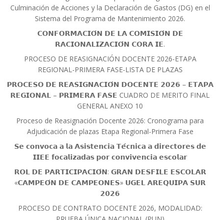
Culminación de Acciones y la Declaración de Gastos (DG) en el
Sistema del Programa de Mantenimiento 2026.
𝗖𝗢𝗡𝗙𝗢𝗥𝗠𝗔𝗖𝗜𝗢́𝗡 𝗗𝗘 𝗟𝗔 𝗖𝗢𝗠𝗜𝗦𝗜𝗢́𝗡 𝗗𝗘
𝗥𝗔𝗖𝗜𝗢𝗡𝗔𝗟𝗜𝗭𝗔𝗖𝗜𝗢́𝗡 𝗖𝗢𝗥𝗔 𝗜𝗘.
PROCESO DE REASIGNACIÓN DOCENTE 2026-ETAPA
REGIONAL-PRIMERA FASE-LISTA DE PLAZAS
𝗣𝗥𝗢𝗖𝗘𝗦𝗢 𝗗𝗘 𝗥𝗘𝗔𝗦𝗜𝗚𝗡𝗔𝗖𝗜𝗢́𝗡 𝗗𝗢𝗖𝗘𝗡𝗧𝗘 𝟮𝟬𝟮𝟲 – 𝗘𝗧𝗔𝗣𝗔
𝗥𝗘𝗚𝗜𝗢𝗡𝗔𝗟 – 𝗣𝗥𝗜𝗠𝗘𝗥𝗔 𝗙𝗔𝗦𝗘 CUADRO DE MERITO FINAL
GENERAL ANEXO 10
Proceso de Reasignación Docente 2026: Cronograma para
Adjudicación de plazas Etapa Regional-Primera Fase
𝗦𝗲 𝗰𝗼𝗻𝘃𝗼𝗰𝗮 𝗮 𝗹𝗮 𝗔𝘀𝗶𝘀𝘁𝗲𝗻𝗰𝗶𝗮 𝗧𝗲́𝗰𝗻𝗶𝗰𝗮 𝗮 𝗱𝗶𝗿𝗲𝗰𝘁𝗼𝗿𝗲𝘀 𝗱𝗲
𝗜𝗜𝗘𝗘 𝗳𝗼𝗰𝗮𝗹𝗶𝘇𝗮𝗱𝗮𝘀 𝗽𝗼𝗿 𝗰𝗼𝗻𝘃𝗶𝘃𝗲𝗻𝗰𝗶𝗮 𝗲𝘀𝗰𝗼𝗹𝗮𝗿
𝗥𝗢𝗟 𝗗𝗘 𝗣𝗔𝗥𝗧𝗜𝗖𝗜𝗣𝗔𝗖𝗜𝗢́𝗡: 𝗚𝗥𝗔𝗡 𝗗𝗘𝗦𝗙𝗜𝗟𝗘 𝗘𝗦𝗖𝗢𝗟𝗔𝗥
«𝗖𝗔𝗠𝗣𝗘𝗢́𝗡 𝗗𝗘 𝗖𝗔𝗠𝗣𝗘𝗢𝗡𝗘𝗦» 𝗨𝗚𝗘𝗟 𝗔𝗥𝗘𝗤𝗨𝗜𝗣𝗔 𝗦𝗨𝗥
𝟮𝟬𝟮𝟲
PROCESO DE CONTRATO DOCENTE 2026, MODALIDAD:
PRUEBA ÚNICA NACIONAL (PUN)