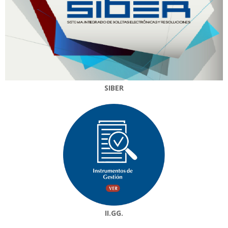
SIBER
II.GG.