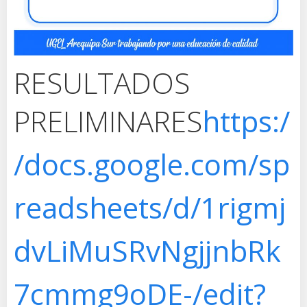
RESULTADOS
PRELIMINARES
https:/
/docs.google.com/sp
readsheets/d/1rigmj
dvLiMuSRvNgjjnbRk
7cmmg9oDE-/edit?