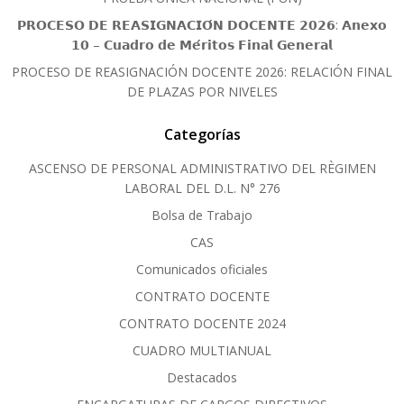
𝗣𝗥𝗢𝗖𝗘𝗦𝗢 𝗗𝗘 𝗥𝗘𝗔𝗦𝗜𝗚𝗡𝗔𝗖𝗜𝗢́𝗡 𝗗𝗢𝗖𝗘𝗡𝗧𝗘 𝟮𝟬𝟮𝟲: 𝗔𝗻𝗲𝘅𝗼
𝟭𝟬 – 𝗖𝘂𝗮𝗱𝗿𝗼 𝗱𝗲 𝗠𝗲́𝗿𝗶𝘁𝗼𝘀 𝗙𝗶𝗻𝗮𝗹 𝗚𝗲𝗻𝗲𝗿𝗮𝗹
PROCESO DE REASIGNACIÓN DOCENTE 2026: RELACIÓN FINAL
DE PLAZAS POR NIVELES
Categorías
ASCENSO DE PERSONAL ADMINISTRATIVO DEL RÈGIMEN
LABORAL DEL D.L. N° 276
Bolsa de Trabajo
CAS
Comunicados oficiales
CONTRATO DOCENTE
CONTRATO DOCENTE 2024
CUADRO MULTIANUAL
Destacados