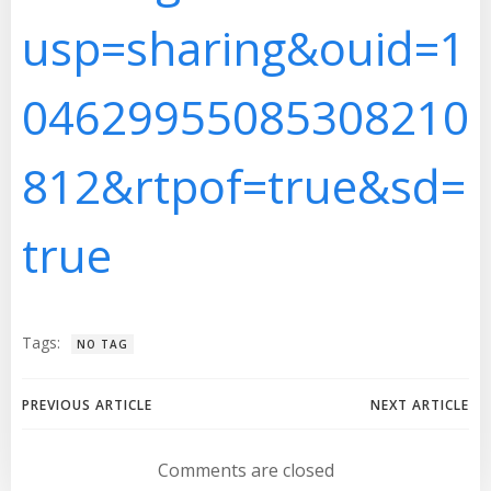
usp=sharing&ouid=1
04629955085308210
812&rtpof=true&sd=
true
Tags:
NO TAG
Navegación
Navegación
PREVIOUS ARTICLE
NEXT ARTICLE
de
de
Comments are closed