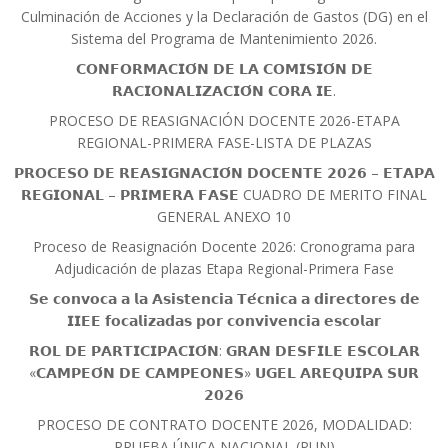
Culminación de Acciones y la Declaración de Gastos (DG) en el
Sistema del Programa de Mantenimiento 2026.
𝗖𝗢𝗡𝗙𝗢𝗥𝗠𝗔𝗖𝗜𝗢́𝗡 𝗗𝗘 𝗟𝗔 𝗖𝗢𝗠𝗜𝗦𝗜𝗢́𝗡 𝗗𝗘
𝗥𝗔𝗖𝗜𝗢𝗡𝗔𝗟𝗜𝗭𝗔𝗖𝗜𝗢́𝗡 𝗖𝗢𝗥𝗔 𝗜𝗘.
PROCESO DE REASIGNACIÓN DOCENTE 2026-ETAPA
REGIONAL-PRIMERA FASE-LISTA DE PLAZAS
𝗣𝗥𝗢𝗖𝗘𝗦𝗢 𝗗𝗘 𝗥𝗘𝗔𝗦𝗜𝗚𝗡𝗔𝗖𝗜𝗢́𝗡 𝗗𝗢𝗖𝗘𝗡𝗧𝗘 𝟮𝟬𝟮𝟲 – 𝗘𝗧𝗔𝗣𝗔
𝗥𝗘𝗚𝗜𝗢𝗡𝗔𝗟 – 𝗣𝗥𝗜𝗠𝗘𝗥𝗔 𝗙𝗔𝗦𝗘 CUADRO DE MERITO FINAL
GENERAL ANEXO 10
Proceso de Reasignación Docente 2026: Cronograma para
Adjudicación de plazas Etapa Regional-Primera Fase
𝗦𝗲 𝗰𝗼𝗻𝘃𝗼𝗰𝗮 𝗮 𝗹𝗮 𝗔𝘀𝗶𝘀𝘁𝗲𝗻𝗰𝗶𝗮 𝗧𝗲́𝗰𝗻𝗶𝗰𝗮 𝗮 𝗱𝗶𝗿𝗲𝗰𝘁𝗼𝗿𝗲𝘀 𝗱𝗲
𝗜𝗜𝗘𝗘 𝗳𝗼𝗰𝗮𝗹𝗶𝘇𝗮𝗱𝗮𝘀 𝗽𝗼𝗿 𝗰𝗼𝗻𝘃𝗶𝘃𝗲𝗻𝗰𝗶𝗮 𝗲𝘀𝗰𝗼𝗹𝗮𝗿
𝗥𝗢𝗟 𝗗𝗘 𝗣𝗔𝗥𝗧𝗜𝗖𝗜𝗣𝗔𝗖𝗜𝗢́𝗡: 𝗚𝗥𝗔𝗡 𝗗𝗘𝗦𝗙𝗜𝗟𝗘 𝗘𝗦𝗖𝗢𝗟𝗔𝗥
«𝗖𝗔𝗠𝗣𝗘𝗢́𝗡 𝗗𝗘 𝗖𝗔𝗠𝗣𝗘𝗢𝗡𝗘𝗦» 𝗨𝗚𝗘𝗟 𝗔𝗥𝗘𝗤𝗨𝗜𝗣𝗔 𝗦𝗨𝗥
𝟮𝟬𝟮𝟲
PROCESO DE CONTRATO DOCENTE 2026, MODALIDAD:
PRUEBA ÚNICA NACIONAL (PUN)