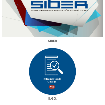
SIBER
II.GG.