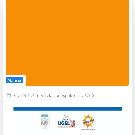
Noticia
Ene 13
/
ugelrelacionespublicas
/
0