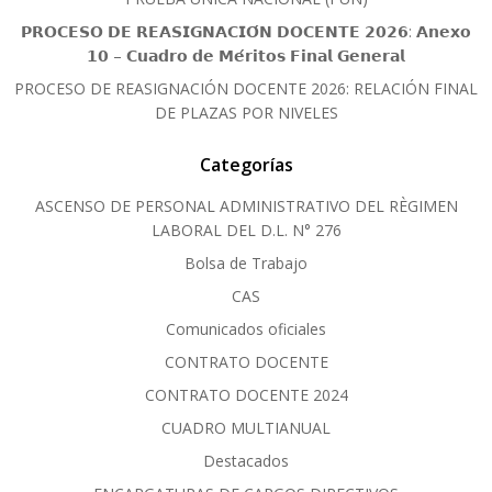
𝗣𝗥𝗢𝗖𝗘𝗦𝗢 𝗗𝗘 𝗥𝗘𝗔𝗦𝗜𝗚𝗡𝗔𝗖𝗜𝗢́𝗡 𝗗𝗢𝗖𝗘𝗡𝗧𝗘 𝟮𝟬𝟮𝟲: 𝗔𝗻𝗲𝘅𝗼
𝟭𝟬 – 𝗖𝘂𝗮𝗱𝗿𝗼 𝗱𝗲 𝗠𝗲́𝗿𝗶𝘁𝗼𝘀 𝗙𝗶𝗻𝗮𝗹 𝗚𝗲𝗻𝗲𝗿𝗮𝗹
PROCESO DE REASIGNACIÓN DOCENTE 2026: RELACIÓN FINAL
DE PLAZAS POR NIVELES
Categorías
ASCENSO DE PERSONAL ADMINISTRATIVO DEL RÈGIMEN
LABORAL DEL D.L. N° 276
Bolsa de Trabajo
CAS
Comunicados oficiales
CONTRATO DOCENTE
CONTRATO DOCENTE 2024
CUADRO MULTIANUAL
Destacados