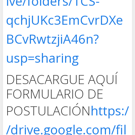
ive/folders/1CS-
qchjUKc3EmCvrDXe
BCvRwtzjiA46n?
usp=sharing
DESACARGUE AQUÍ
FORMULARIO DE
POSTULACIÓN
https:/
/drive.google.com/fil