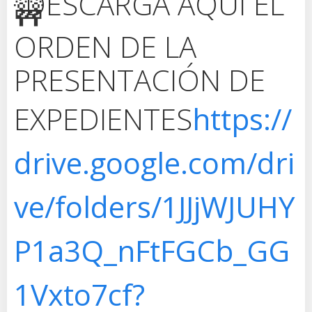
DESCARGA AQUÍ EL
ORDEN DE LA
PRESENTACIÓN DE
EXPEDIENTES
https://
drive.google.com/dri
ve/folders/1JJjWJUHY
P1a3Q_nFtFGCb_GG
1Vxto7cf?