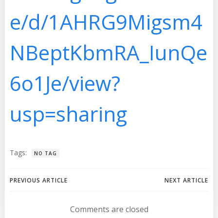
e/d/1AHRG9Migsm4
NBeptKbmRA_IunQe
6o1Je/view?
usp=sharing
Tags:
NO TAG
Navegación
Navegación
PREVIOUS ARTICLE
NEXT ARTICLE
de
de
Comments are closed