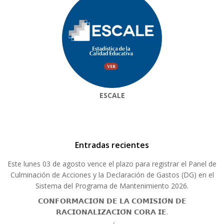
ESCALE
Entradas recientes
Este lunes 03 de agosto vence el plazo para registrar el Panel de
Culminación de Acciones y la Declaración de Gastos (DG) en el
Sistema del Programa de Mantenimiento 2026.
𝗖𝗢𝗡𝗙𝗢𝗥𝗠𝗔𝗖𝗜𝗢́𝗡 𝗗𝗘 𝗟𝗔 𝗖𝗢𝗠𝗜𝗦𝗜𝗢́𝗡 𝗗𝗘
𝗥𝗔𝗖𝗜𝗢𝗡𝗔𝗟𝗜𝗭𝗔𝗖𝗜𝗢́𝗡 𝗖𝗢𝗥𝗔 𝗜𝗘.