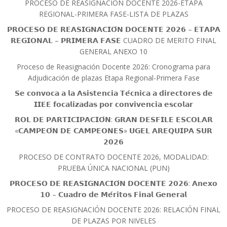
PROCESO DE REASIGNACIÓN DOCENTE 2026-ETAPA
REGIONAL-PRIMERA FASE-LISTA DE PLAZAS
𝗣𝗥𝗢𝗖𝗘𝗦𝗢 𝗗𝗘 𝗥𝗘𝗔𝗦𝗜𝗚𝗡𝗔𝗖𝗜𝗢́𝗡 𝗗𝗢𝗖𝗘𝗡𝗧𝗘 𝟮𝟬𝟮𝟲 – 𝗘𝗧𝗔𝗣𝗔
𝗥𝗘𝗚𝗜𝗢𝗡𝗔𝗟 – 𝗣𝗥𝗜𝗠𝗘𝗥𝗔 𝗙𝗔𝗦𝗘 CUADRO DE MERITO FINAL
GENERAL ANEXO 10
Proceso de Reasignación Docente 2026: Cronograma para
Adjudicación de plazas Etapa Regional-Primera Fase
𝗦𝗲 𝗰𝗼𝗻𝘃𝗼𝗰𝗮 𝗮 𝗹𝗮 𝗔𝘀𝗶𝘀𝘁𝗲𝗻𝗰𝗶𝗮 𝗧𝗲́𝗰𝗻𝗶𝗰𝗮 𝗮 𝗱𝗶𝗿𝗲𝗰𝘁𝗼𝗿𝗲𝘀 𝗱𝗲
𝗜𝗜𝗘𝗘 𝗳𝗼𝗰𝗮𝗹𝗶𝘇𝗮𝗱𝗮𝘀 𝗽𝗼𝗿 𝗰𝗼𝗻𝘃𝗶𝘃𝗲𝗻𝗰𝗶𝗮 𝗲𝘀𝗰𝗼𝗹𝗮𝗿
𝗥𝗢𝗟 𝗗𝗘 𝗣𝗔𝗥𝗧𝗜𝗖𝗜𝗣𝗔𝗖𝗜𝗢́𝗡: 𝗚𝗥𝗔𝗡 𝗗𝗘𝗦𝗙𝗜𝗟𝗘 𝗘𝗦𝗖𝗢𝗟𝗔𝗥
«𝗖𝗔𝗠𝗣𝗘𝗢́𝗡 𝗗𝗘 𝗖𝗔𝗠𝗣𝗘𝗢𝗡𝗘𝗦» 𝗨𝗚𝗘𝗟 𝗔𝗥𝗘𝗤𝗨𝗜𝗣𝗔 𝗦𝗨𝗥
𝟮𝟬𝟮𝟲
PROCESO DE CONTRATO DOCENTE 2026, MODALIDAD:
PRUEBA ÚNICA NACIONAL (PUN)
𝗣𝗥𝗢𝗖𝗘𝗦𝗢 𝗗𝗘 𝗥𝗘𝗔𝗦𝗜𝗚𝗡𝗔𝗖𝗜𝗢́𝗡 𝗗𝗢𝗖𝗘𝗡𝗧𝗘 𝟮𝟬𝟮𝟲: 𝗔𝗻𝗲𝘅𝗼
𝟭𝟬 – 𝗖𝘂𝗮𝗱𝗿𝗼 𝗱𝗲 𝗠𝗲́𝗿𝗶𝘁𝗼𝘀 𝗙𝗶𝗻𝗮𝗹 𝗚𝗲𝗻𝗲𝗿𝗮𝗹
PROCESO DE REASIGNACIÓN DOCENTE 2026: RELACIÓN FINAL
DE PLAZAS POR NIVELES