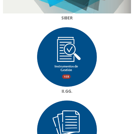
SIBER
II.GG.